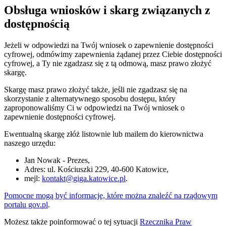
Obsługa wniosków i skarg związanych z
dostępnością
Jeżeli w odpowiedzi na Twój wniosek o zapewnienie dostępności
cyfrowej, odmówimy zapewnienia żądanej przez Ciebie dostępności
cyfrowej, a Ty nie zgadzasz się z tą odmową, masz prawo złożyć
skargę.
Skargę masz prawo złożyć także, jeśli nie zgadzasz się na
skorzystanie z alternatywnego sposobu dostępu, który
zaproponowaliśmy Ci w odpowiedzi na Twój wniosek o
zapewnienie dostępności cyfrowej.
Ewentualną skargę złóż listownie lub mailem do kierownictwa
naszego urzędu:
Jan Nowak - Prezes
,
Adres:
ul. Kościuszki 229, 40-600 Katowice
,
mejl:
kontakt@giga.katowice.pl
.
Pomocne mogą być informacje, które można znaleźć na rządowym
portalu gov.pl
.
Możesz także poinformować o tej sytuacji
Rzecznika Praw